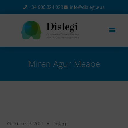
+34 606 324 023
info@dislegi.eus
Miren Agur Meabe
Home
-
Noticias
-
Miren Agur Meabe
Octubre 13, 2021
Dislegi