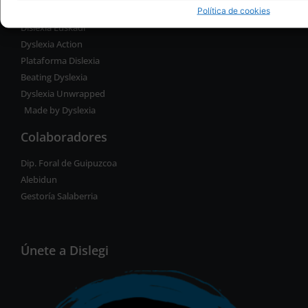
Páginas de interés
Política de cookies
Dislexia Euskadi
Dyslexia Action
Plataforma Dislexia
Beating Dyslexia
Dyslexia Unwrapped
Made by Dyslexia
Colaboradores
Dip. Foral de Guipuzcoa
Alebidun
Gestoría Salaberria
Únete a Dislegi