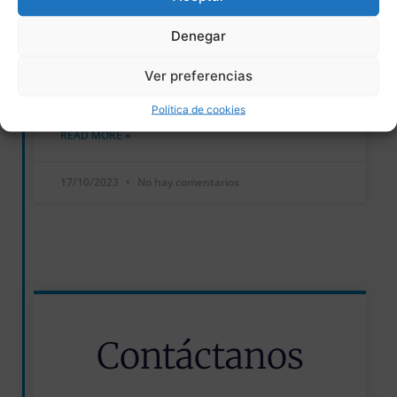
Inclusiva
Denegar
Esta visita se realizará el día 18 de noviembre
a las 10:30 de la mañana en el tercer piso de
Ver preferencias
Tabakalera.
Política de cookies
READ MORE »
17/10/2023
No hay comentarios
Contáctanos