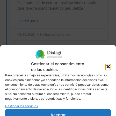
El sábado 28 de octubre realizaremos un taller
que tendrá como temática Gau Beltza
READ MORE »
23/10/2023
No hay comentarios
EVENTOS
Gestionar el consentimiento
de las cookies
Para ofrecer las mejores experiencias, utilizamos tecnologías como las
cookies para almacenar y/o acceder a la información del dispositivo. El
consentimiento de estas tecnologías nos permitirá procesar datos como
el comportamiento de navegación o las identificaciones únicas en este
sitio. No consentir o retirar el consentimiento, puede afectar
negativamente a ciertas características y funciones.
Gestionar los servicios
EXPOSICIÓNSTROM – Astronomía
Aceptar