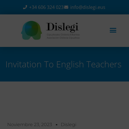
+34 606 324 023
info@dislegi.eus
Invitation To English Teachers
Home
-
Eventos
-
Invitation to English Teachers
Noviembre 23, 2023
Dislegi