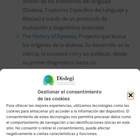
ámbito de los trastornos del lenguaje
(Dislexia, Trastorno Específico del Lenguaje y
Afasias) a través de un protocolo de
evaluación y diagnóstico avanzado.
The History of Dyslexia
, Proyecto que busca
los orígenes de la dislexia. Su desarrollo en la
ciencia, la sociedad civil y las políticas, desde
su primer diagnóstico hasta su
reconocimiento actual y generalizado en la
educación del Reino Unido. Proyecto
realizado en colaboración con
Department of
Gestionar el consentimiento
Experimental Psychology
, la
Faculty of
de las cookies
History
y la
University of Oxford
Para ofrecer las mejores experiencias, utilizamos tecnologías como las
cookies para almacenar y/o acceder a la información del dispositivo. El
consentimiento de estas tecnologías nos permitirá procesar datos como
el comportamiento de navegación o las identificaciones únicas en este
sitio. No consentir o retirar el consentimiento, puede afectar
negativamente a ciertas características y funciones.