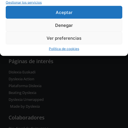
Gestionar los servicios
SÍGUENOS
Aceptar
Denegar
Ver preferencias
Política de cookies
Páginas de interés
Dislexia Euskadi
Dyslexia Action
Plataforma Dislexia
Beating Dyslexia
Dyslexia Unwrapped
Made by Dyslexia
Colaboradores