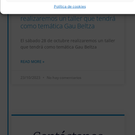
Política de cookies
El sábado 28 de octubre
realizaremos un taller que tendrá
como temática Gau Beltza
El sábado 28 de octubre realizaremos un taller
que tendrá como temática Gau Beltza
READ MORE »
23/10/2023
No hay comentarios