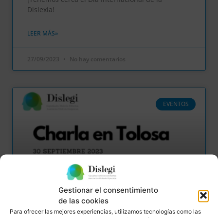
Dislexia!
LEER MÁS»
27/09/2023
No hay comentarios
EVENTOS
Gestionar el consentimiento
de las cookies
Charla en Tolosa – 30 septiembre
Para ofrecer las mejores experiencias, utilizamos tecnologías como las