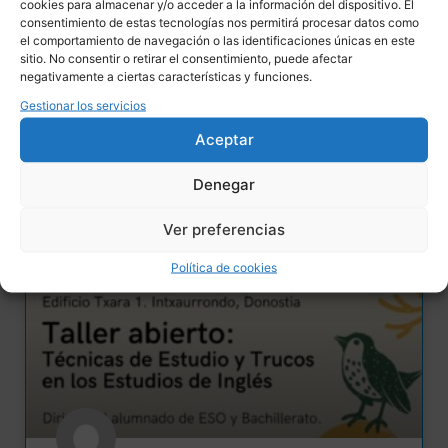
cookies para almacenar y/o acceder a la información del dispositivo. El
consentimiento de estas tecnologías nos permitirá procesar datos como
herramientas prácticas para apoyo emocional a
el comportamiento de navegación o las identificaciones únicas en este
nuestros hijas e hijos para ayudar en los
sitio. No consentir o retirar el consentimiento, puede afectar
negativamente a ciertas características y funciones.
estudios.
Gestionar los servicios
LEER MÁS»
Aceptar
27/09/2023
No hay comentarios
Denegar
Ver preferencias
Política de cookies
EVENTOS