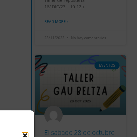
Taller de reposteria
16/ DIC/23 – 10-12h
READ MORE »
23/11/2023
No hay comentarios
EVENTOS
El sábado 28 de octubre