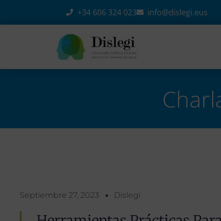
+34 606 324 023
info@dislegi.eus
Charl
Home
-
Eventos
-
Charla en Tolosa – 30 septiembre
Septiembre 27, 2023
Dislegi
Herramientas Prácticas Par