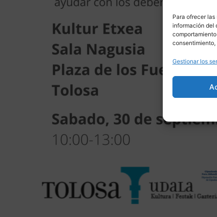
Para ofrecer las
información del 
comportamiento d
consentimiento, 
Gestionar los se
A