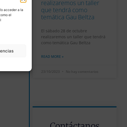
realizaremos un taller
que tendrá como
/o acceder a la
 como el
temática Gau Beltza
l
El sábado 28 de octubre
realizaremos un taller que tendrá
como temática Gau Beltza
rencias
READ MORE »
23/10/2023
No hay comentarios
Contáctanos