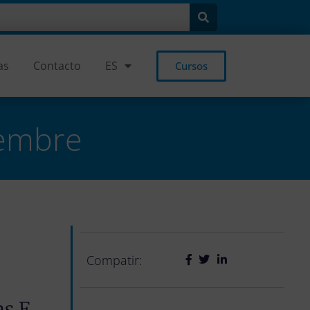
as
Contacto
ES
Cursos
iembre
Compatir:
as E