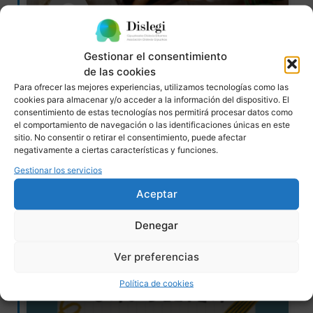
Taller de reposteria
Gestionar el consentimiento
de las cookies
Taller de reposteria
Para ofrecer las mejores experiencias, utilizamos tecnologías como las
cookies para almacenar y/o acceder a la información del dispositivo. El
16/ DIC/23 – 10-12h
consentimiento de estas tecnologías nos permitirá procesar datos como
el comportamiento de navegación o las identificaciones únicas en este
READ MORE »
sitio. No consentir o retirar el consentimiento, puede afectar
negativamente a ciertas características y funciones.
Gestionar los servicios
23/11/2023
No hay comentarios
Aceptar
Denegar
EVENTOS
Ver preferencias
Política de cookies