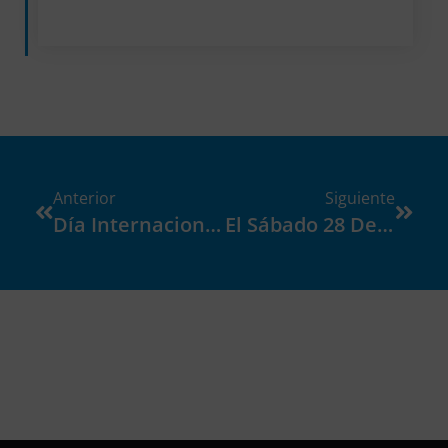
Anterior
Siguiente
Día Internacional De La Dislexia
El Sábado 28 De Octubre Realizaremos Un Taller Que Tendrá Como Temática Gau Beltza