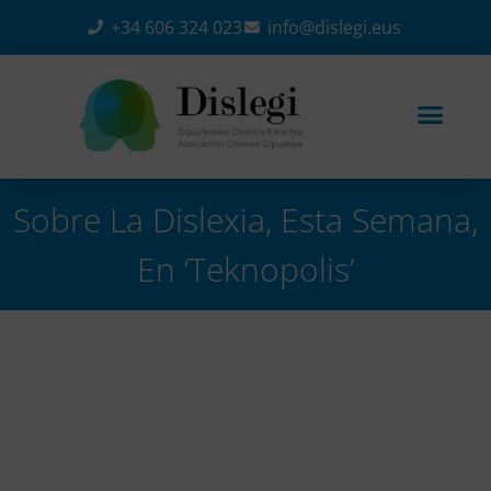
+34 606 324 023
info@dislegi.eus
Sobre La Dislexia, Esta Semana,
En ‘Teknopolis’
Home
-
Noticias
-
Sobre la dislexia, esta semana, en
‘Teknopolis’