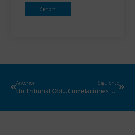
Send
Anterior
Siguiente
Un Tribunal Obliga A Adaptar La Enseñanza A La Necesidad De Un Niño Disléxico
Correlaciones Neurales Del Procesamiento Fonológico, Ortográfico Y Semántico De La Lectura En La Disléxia