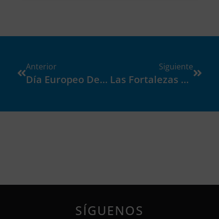
Anterior
Siguiente
Día Europeo De La Dislexia
Las Fortalezas De Las Personas Con Dislexia
SÍGUENOS