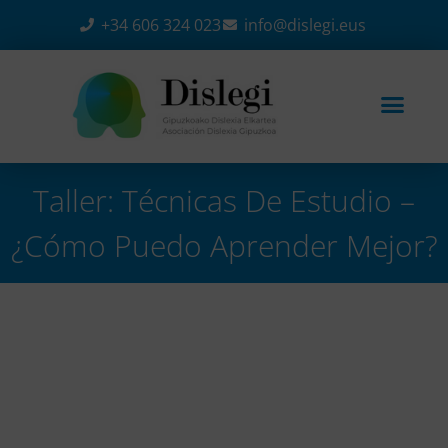
+34 606 324 023
info@dislegi.eus
Taller: Técnicas De Estudio –
¿Cómo Puedo Aprender Mejor?
Home
-
Eventos
-
Taller: Técnicas de estudio –
¿Cómo puedo aprender mejor?