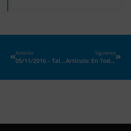
Anterior
Siguiente
05/11/2016 – Taller De Técnicas De Estudio
Articulo: En Todas Las Aulas Hay Algún Niño Con Dislexia