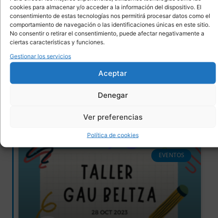
cookies para almacenar y/o acceder a la información del dispositivo. El
consentimiento de estas tecnologías nos permitirá procesar datos como el
comportamiento de navegación o las identificaciones únicas en este sitio.
Taller de reposteria
No consentir o retirar el consentimiento, puede afectar negativamente a
ciertas características y funciones.
Taller de reposteria
Gestionar los servicios
16/ DIC/23 – 10-12h
Aceptar
READ MORE »
Denegar
23/11/2023
No hay comentarios
Ver preferencias
Política de cookies
EVENTOS