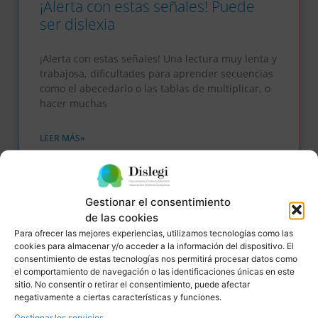
¡Alerta con estas señales! Puede
ser dislexia
¡Alerta con estas señales! Una lectura muy lenta y
trabajosa, dificultades para aprender secuencias
como el abecedario o las tablas de multiplicar, o
hacer muchas
LEER MÁS»
08/07/2019
No hay comentarios
Gestionar el consentimiento
de las cookies
Para ofrecer las mejores experiencias, utilizamos tecnologías como las
SIN CATEGORIZAR
cookies para almacenar y/o acceder a la información del dispositivo. El
consentimiento de estas tecnologías nos permitirá procesar datos como
el comportamiento de navegación o las identificaciones únicas en este
sitio. No consentir o retirar el consentimiento, puede afectar
negativamente a ciertas características y funciones.
Gestionar los servicios