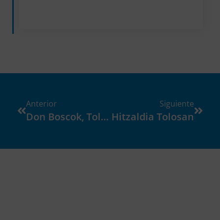
Anterior
Siguiente
Don Boscok, Tolosaldeak Eta Dislegik Proiektu Aitzindari Bat Aurkeztu Dute, Hezkuntza-Premia Bereziak Dituzten Ikasleen Inklusioa Eta Prestakuntzan-Arrakasta Lortzea Helburu Duena.
Hitzaldia Tolosan