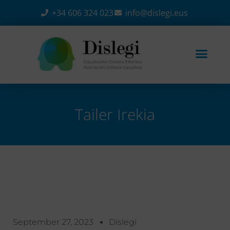
+34 606 324 023
info@dislegi.eus
Tailer Irekia
Home
-
Ekitaldiak
-
Tailer irekia
September 27, 2023
Dislegi