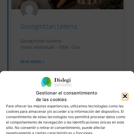
Gozogintzari tailerra
Gozogintzari tailerra
16ean Abenduak – 10tik -12ra
READ MORE »
23/11/2023
No Comments
Gestionar el consentimiento
de las cookies
EKITALDIAK
Para ofrecer las mejores experiencias, utilizamos tecnologías como las
cookies para almacenar y/o acceder a la información del dispositivo. El
consentimiento de estas tecnologías nos permitirá procesar datos como
el comportamiento de navegación o las identificaciones únicas en este
sitio. No consentir o retirar el consentimiento, puede afectar
negativamente a ciertas características y funciones.