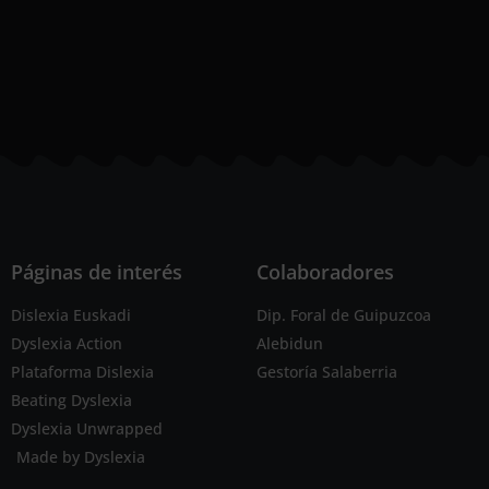
Páginas de interés
Colaboradores
Dislexia Euskadi
Dip. Foral de Guipuzcoa
Dyslexia Action
Alebidun
Plataforma Dislexia
Gestoría Salaberria
Beating Dyslexia
Dyslexia Unwrapped
Made by Dyslexia