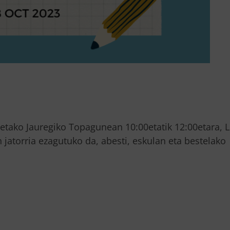
Aietako Jauregiko Topagunean 10:00etatik 12:00etara, 
 jatorria ezagutuko da, abesti, eskulan eta bestelako