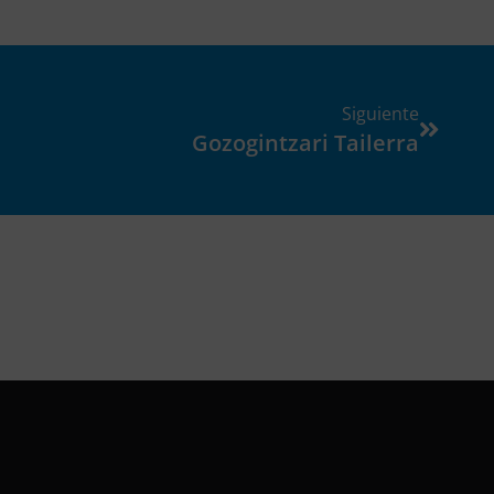
Siguiente
Gozogintzari Tailerra