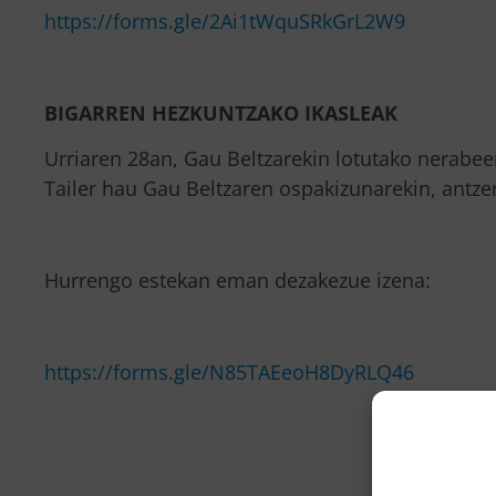
https://forms.gle/2Ai1tWquSRkGrL2W9
BIGARREN HEZKUNTZAKO IKASLEAK
Urriaren 28an, Gau Beltzarekin lotutako nerabee
Tailer hau Gau Beltzaren ospakizunarekin, antze
Hurrengo estekan eman dezakezue izena:
https://forms.gle/N85TAEeoH8DyRLQ46