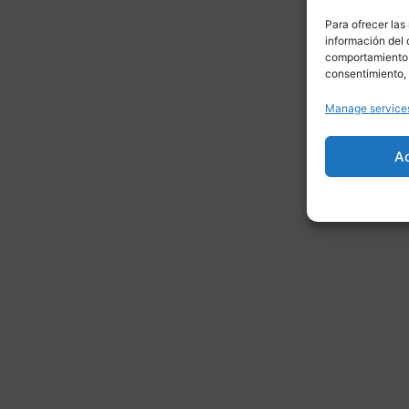
Para ofrecer las
información del 
comportamiento d
consentimiento, 
Manage service
A