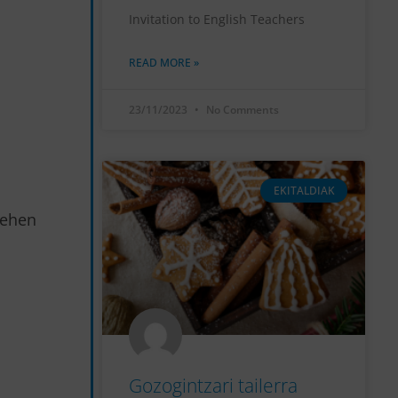
Invitation to English Teachers
READ MORE »
23/11/2023
No Comments
EKITALDIAK
Lehen
Gozogintzari tailerra