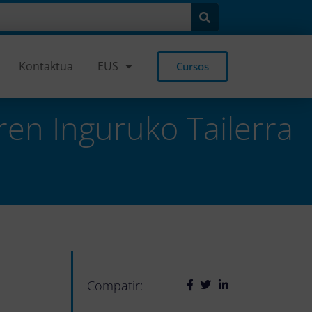
Kontaktua
EUS
Cursos
ren Inguruko Tailerra
Compatir: