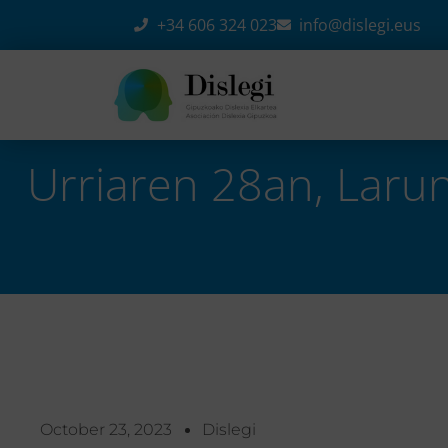
+34 606 324 023
info@dislegi.eus
Urriaren 28an, Larun
Home
-
Ekitaldiak
-
Urriaren 28an, larunbata, Gau Bel
October 23, 2023
Dislegi