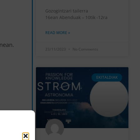
Gozogintzari tailerra
16ean Abenduak – 10tik -12ra
READ MORE »
unean.
23/11/2023
No Comments
EKITALDIAK