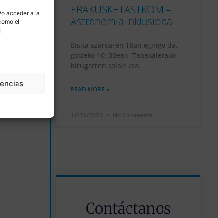
ERAKUSKETASTROM –
/o acceder a la
Astronomia inklusiboa
 como el
l
Bisita azaroaren 18an egingo da,
goizeko 10: 30ean, Tabakalerako
hirugarren solairuan.
rencias
READ MORE »
17/10/2023
No Comments
Contáctanos