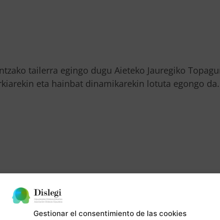
ntzako tailerra egingo dugu Aieteko Jauregiko Topag
rkiarekin eta hainbat dinamikarekin lotuta egongo da.
Gestionar el consentimiento de las cookies