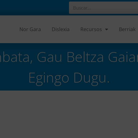
Nor Gara
Dislexia
Recursos
Berriak
bata, Gau Beltza Gaia
Egingo Dugu.
tza gaiaren inguruko tailerra egingo dugu.