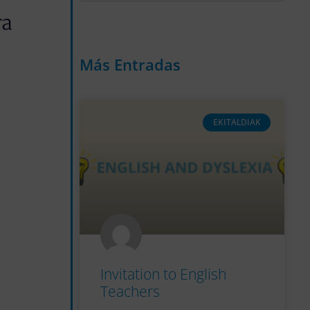
ra
Más Entradas
EKITALDIAK
Invitation to English
Teachers