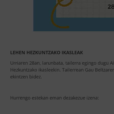
LEHEN HEZKUNTZAKO IKASLEAK
Urriaren 28an, larunbata, tailerra egingo dugu 
Hezkuntzako ikasleekin. Tailerrean Gau Beltzaren
ekintzen bidez.
Hurrengo estekan eman dezakezue izena: