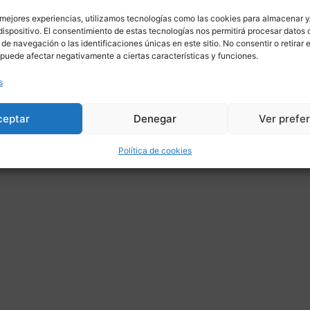
 mejores experiencias, utilizamos tecnologías como las cookies para almacenar y
dispositivo. El consentimiento de estas tecnologías nos permitirá procesar datos
e navegación o las identificaciones únicas en este sitio. No consentir o retirar e
puede afectar negativamente a ciertas características y funciones.
s
ceptar
Denegar
Ver prefe
Política de cookies