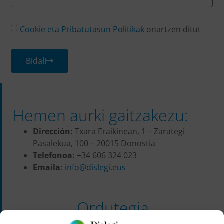
Cookie eta Pribatutasun Politikak
onartzen ditut
Bidali
Hemen aurki gaitzakezu:
Dirección:
Txara Eraikinean, 1 – Zarategi
Pasalekua, 100 – 20015 Donostia
Telefonoa:
+34 606 324 023
Emaila:
info@dislegi.eus
Ordutegia