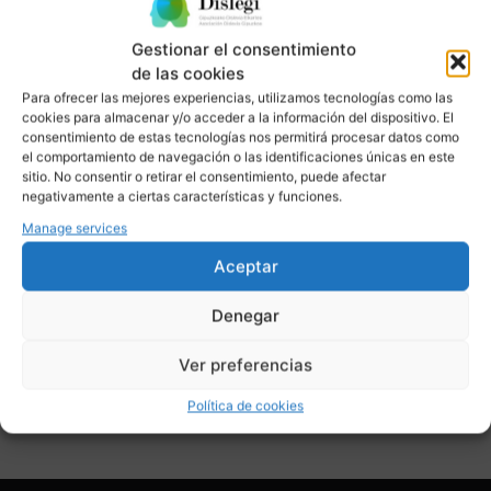
Asteazkena
– 10:00 a 12:00
Ostirala
– 17:00 a 19:00
Gestionar el consentimiento
de las cookies
Para ofrecer las mejores experiencias, utilizamos tecnologías como las
cookies para almacenar y/o acceder a la información del dispositivo. El
consentimiento de estas tecnologías nos permitirá procesar datos como
el comportamiento de navegación o las identificaciones únicas en este
sitio. No consentir o retirar el consentimiento, puede afectar
Click 'I agree' to enable Google maps
negativamente a ciertas características y funciones.
Política de cookies
Manage services
Aceptar
I agree
Denegar
Ver preferencias
Política de cookies