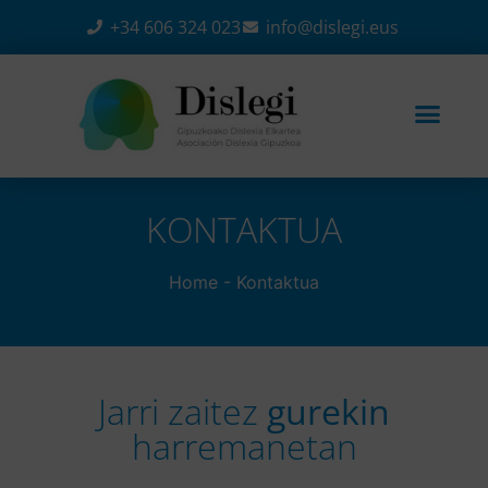
+34 606 324 023
info@dislegi.eus
KONTAKTUA
Home
-
Kontaktua
Jarri zaitez
gurekin
harremanetan