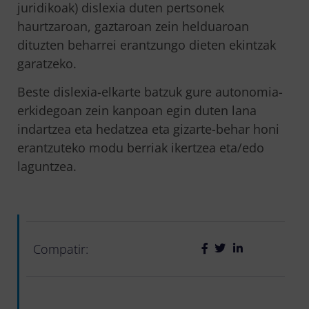
juridikoak) dislexia duten pertsonek
haurtzaroan, gaztaroan zein helduaroan
dituzten beharrei erantzungo dieten ekintzak
garatzeko.
Beste dislexia-elkarte batzuk gure autonomia-
erkidegoan zein kanpoan egin duten lana
indartzea eta hedatzea eta gizarte-behar honi
erantzuteko modu berriak ikertzea eta/edo
laguntzea.
Compatir: