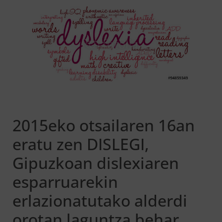
2015eko otsailaren 16an
eratu zen DISLEGI,
Gipuzkoan dislexiaren
esparruarekin
erlazionatutako alderdi
orotan laguntza behar