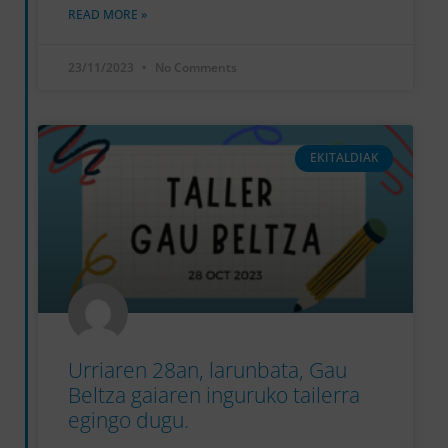
READ MORE »
23/11/2023
No Comments
EKITALDIAK
Urriaren 28an, larunbata, Gau
Beltza gaiaren inguruko tailerra
egingo dugu.