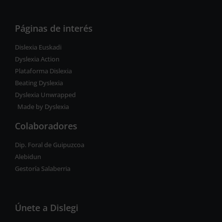
Páginas de interés
Dislexia Euskadi
Dyslexia Action
Plataforma Dislexia
Beating Dyslexia
Dyslexia Unwrapped
Made by Dyslexia
Colaboradores
Dip. Foral de Guipuzcoa
Alebidun
Gestoría Salaberria
Únete a Dislegi