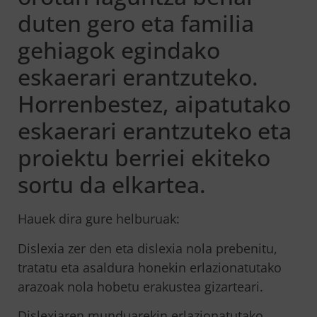
duten gero eta familia
gehiagok egindako
eskaerari erantzuteko.
Horrenbestez, aipatutako
eskaerari erantzuteko eta
proiektu berriei ekiteko
sortu da elkartea.
Hauek dira gure helburuak:
Dislexia zer den eta dislexia nola prebenitu,
tratatu eta asaldura honekin erlazionatutako
arazoak nola hobetu erakustea gizarteari.
Dislexiaren munduarekin erlazionatutako