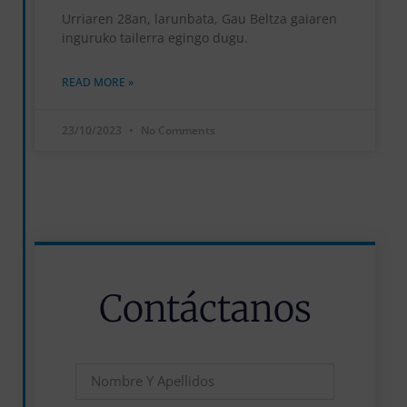
Urriaren 28an, larunbata, Gau Beltza gaiaren
inguruko tailerra egingo dugu.
READ MORE »
23/10/2023
No Comments
Contáctanos