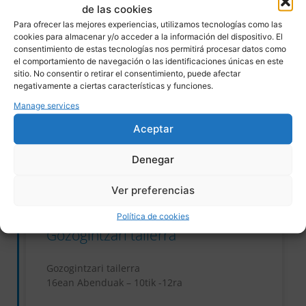
de las cookies
Para ofrecer las mejores experiencias, utilizamos tecnologías como las
23/11/2023
No Comments
cookies para almacenar y/o acceder a la información del dispositivo. El
consentimiento de estas tecnologías nos permitirá procesar datos como
el comportamiento de navegación o las identificaciones únicas en este
sitio. No consentir o retirar el consentimiento, puede afectar
negativamente a ciertas características y funciones.
EKITALDIAK
Manage services
Aceptar
Denegar
Ver preferencias
Política de cookies
Gozogintzari tailerra
Gozogintzari tailerra
16ean Abenduak – 10tik -12ra