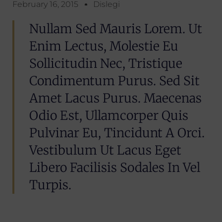
February 16, 2015
Dislegi
Nullam Sed Mauris Lorem. Ut
Enim Lectus, Molestie Eu
Sollicitudin Nec, Tristique
Condimentum Purus. Sed Sit
Amet Lacus Purus. Maecenas
Odio Est, Ullamcorper Quis
Pulvinar Eu, Tincidunt A Orci.
Vestibulum Ut Lacus Eget
Libero Facilisis Sodales In Vel
Turpis.