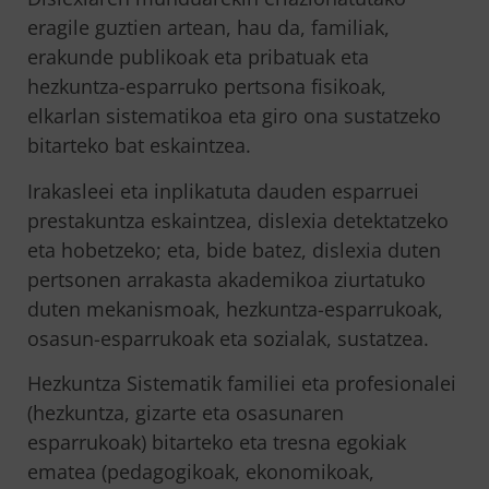
eragile guztien artean, hau da, familiak,
erakunde publikoak eta pribatuak eta
hezkuntza-esparruko pertsona fisikoak,
elkarlan sistematikoa eta giro ona sustatzeko
bitarteko bat eskaintzea.
Irakasleei eta inplikatuta dauden esparruei
prestakuntza eskaintzea, dislexia detektatzeko
eta hobetzeko; eta, bide batez, dislexia duten
pertsonen arrakasta akademikoa ziurtatuko
duten mekanismoak, hezkuntza-esparrukoak,
osasun-esparrukoak eta sozialak, sustatzea.
Hezkuntza Sistematik familiei eta profesionalei
(hezkuntza, gizarte eta osasunaren
esparrukoak) bitarteko eta tresna egokiak
ematea (pedagogikoak, ekonomikoak,