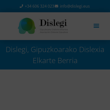
+34 606 324 023
info@dislegi.eus
Dislegi, Gipuzkoarako Dislexia
Elkarte Berria
Home
-
Berriak
-
Dislegi, Gipuzkoarako dislexia
elkarte berria