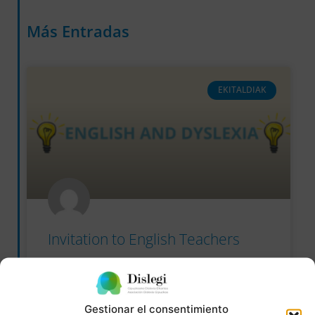
Más Entradas
EKITALDIAK
Invitation to English Teachers
Invitation to English Teachers
READ MORE »
Gestionar el consentimiento