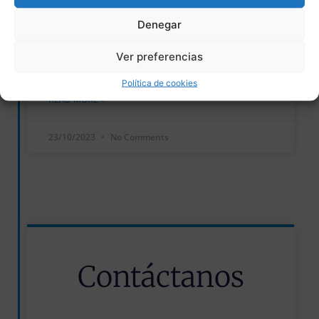
egingo dugu.
Denegar
Urriaren 28an, larunbata, Gau Beltza gaiaren
Ver preferencias
inguruko tailerra egingo dugu.
Política de cookies
READ MORE »
23/10/2023
No Comments
Contáctanos