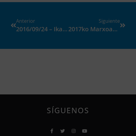
Anterior
Siguiente
2016/09/24 – Ikasturte Hasierako Bilera
2017ko Marxoaren 13tik 17ra Aurten Burmuinaren Astea-Ren
SÍGUENOS