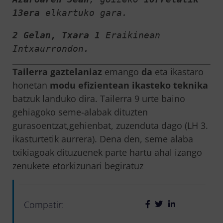
13era
 elkartuko gara.
2 Gelan, Txara 1
 Eraikinean 
Intxaurrondon.
Tailerra
gaztelaniaz
emango
da
eta ikastaro
honetan
modu efizientean ikasteko teknika
batzuk landuko dira. Tailerra 9 urte baino
gehiagoko seme-alabak dituzten
gurasoentzat,gehienbat, zuzenduta dago (LH 3.
ikasturtetik aurrera). Dena den, seme alaba
txikiagoak dituzuenek parte hartu ahal izango
zenukete etorkizunari begiratuz
Compatir: