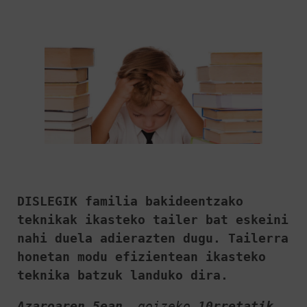
DISLEGIK familia bakideentzako 
teknikak ikasteko tailer bat eskeini 
nahi duela adierazten dugu. Tailerra 
honetan modu efizientean ikasteko 
teknika batzuk landuko dira.
Azaroaren 5ean
, goizeko 
10rretatik 