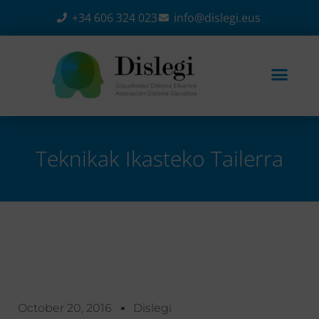
+34 606 324 023
info@dislegi.eus
Teknikak Ikasteko Tailerra
Home
-
Ekitaldiak
-
Teknikak ikasteko tailerra
October 20, 2016
Dislegi