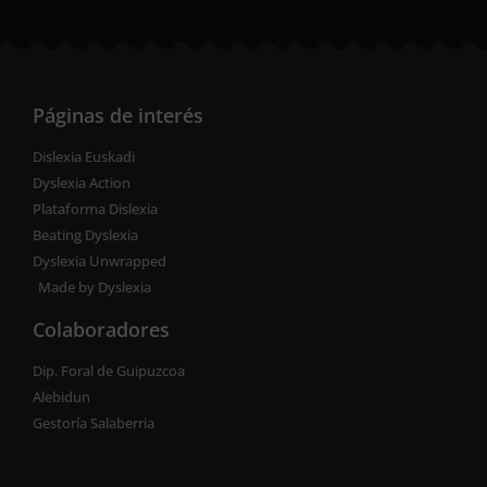
Páginas de interés
Dislexia Euskadi
Dyslexia Action
Plataforma Dislexia
Beating Dyslexia
Dyslexia Unwrapped
Made by Dyslexia
Colaboradores
Dip. Foral de Guipuzcoa
Alebidun
Gestoría Salaberria