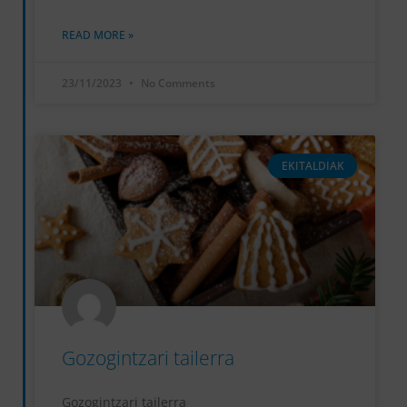
READ MORE »
23/11/2023
No Comments
EKITALDIAK
Gozogintzari tailerra
Gozogintzari tailerra