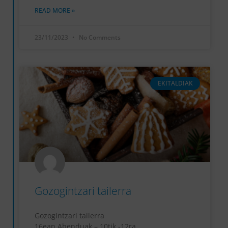
READ MORE »
23/11/2023
No Comments
EKITALDIAK
Gozogintzari tailerra
Gozogintzari tailerra
16ean Abenduak – 10tik -12ra