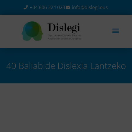
+34 606 324 023
info@dislegi.eus
40 Baliabide Dislexia Lantzeko
Home
-
Uncategorized @eu
-
40 baliabide dislexia
lantzeko