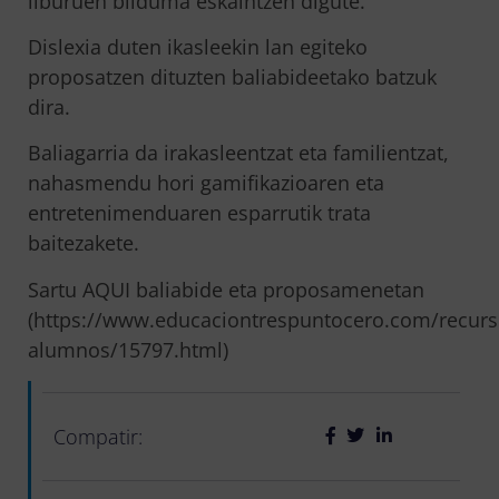
liburuen bilduma eskaintzen digute.
Dislexia duten ikasleekin lan egiteko
proposatzen dituzten baliabideetako batzuk
dira.
Baliagarria da irakasleentzat eta familientzat,
nahasmendu hori gamifikazioaren eta
entretenimenduaren esparrutik trata
baitezakete.
Sartu AQUI baliabide eta proposamenetan
(https://www.educaciontrespuntocero.com/recurso
alumnos/15797.html)
Compatir: